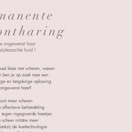
manente
ontharing
e ongewenst haar
zijdezachte huid !
maal klaar met scheren, waxen
n ben je op zoek naar een
lige en langdurige oplossing
 ongewenst haar?
oit meer scheren
 effectieve behandeling
tegen ingegroeide haartjes
scheer irritatie meer
ankzij de koeltechnologie