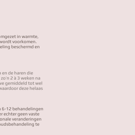
 omgezet in warmte,
i wordt voorkomen.
deling beschermd en
n en de haren die
g zo’n 2 à 3 weken na
 we gemiddeld tot wel
 waardoor deze helaas
jn 6-12 behandelingen
er echter geen vaste
monale veranderingen
houdsbehandeling te