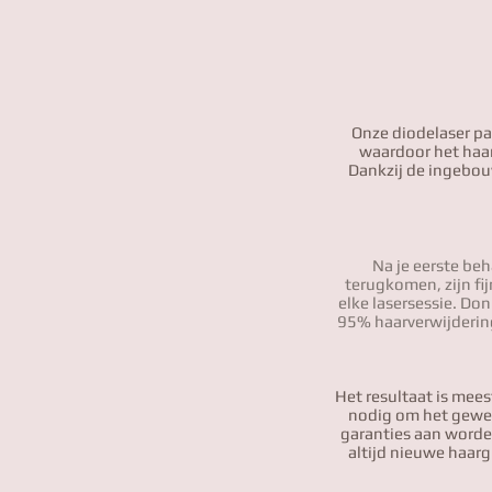
Onze diodelaser pa
waardoor het haar
Dankzij de ingebou
Na je eerste beh
terugkomen, zijn fij
elke lasersessie.
Donk
95% haarverwijdering
Het resultaat is mee
nodig om het gewens
garanties aan worde
altijd nieuwe haar