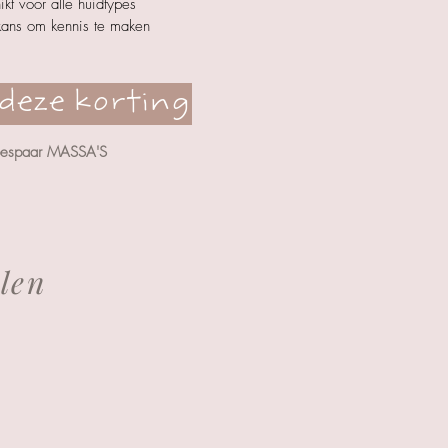
kt voor alle huidtypes
ans om kennis te maken
deze korting
bespaar MASSA'S
len