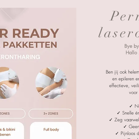
Per
laser
Bye by
Hallo 
Ben jij ook hele
en epileren e
effectieve, vei
voor
✓ No
✓ Snelle én
✓ Zeg vaarwel 
✓ Geen 
✓ Pijnloos d