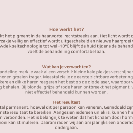
Hoe werkt het?
kt het pigment in de haarwortel rechtstreeks aan. Het licht wordt
zakje veilig en effectief wordt uitgeschakeld en nieuwe haargroe
wde koeltechnologie tot wel -10°C blijft de huid tijdens de behan
voelt de behandeling comfortabel aan.
Wat kan je verwachten?
andeling merk je vaak al een verschil: kleine kale plekjes verschijne
ner en groeien trager. Meestal zie je de eerste zichtbare verbeterin
ere en dikke haren reageren het best op de diodelaser, waardoor
 behalen. Bij blonde, grijze of rode haren ontbreekt het pigment,
niet effectief behandeld kunnen worden.
Het resultaat
stal permanent, hoewel dit per persoon kan variëren. Gemiddeld zi
te resultaat te bereiken. Aangezien iedereen uniek is, kunnen hi
n verbonden. Het is belangrijk te weten dat het lichaam door hor
groei kan stimuleren. Daarom raden wij aan om jaarlijks een onder
ondergaan.