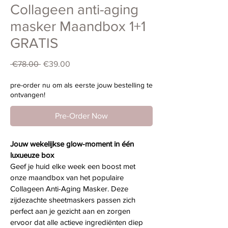
Collageen anti-aging
masker Maandbox 1+1
GRATIS
Regular
Sale
 €78.00 
€39.00
Price
Price
pre-order nu om als eerste jouw bestelling te
ontvangen!
Pre-Order Now
Jouw wekelijkse glow-moment in één 
luxueuze box 
Geef je huid elke week een boost met 
onze maandbox van het populaire 
Collageen Anti-Aging Masker. Deze 
zijdezachte sheetmaskers passen zich 
perfect aan je gezicht aan en zorgen 
ervoor dat alle actieve ingrediënten diep 